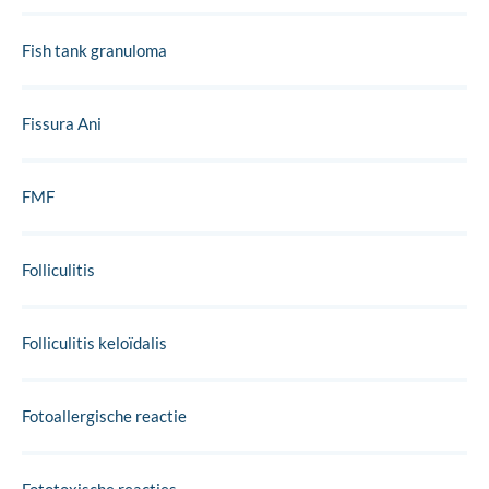
Fish tank granuloma
Fissura Ani
FMF
Folliculitis
Folliculitis keloïdalis
Fotoallergische reactie