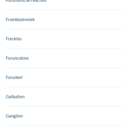
Fototoxische reacties
Frambozenvlek
Freckles
Furunculose
Furunkel
Galbulten
Ganglion