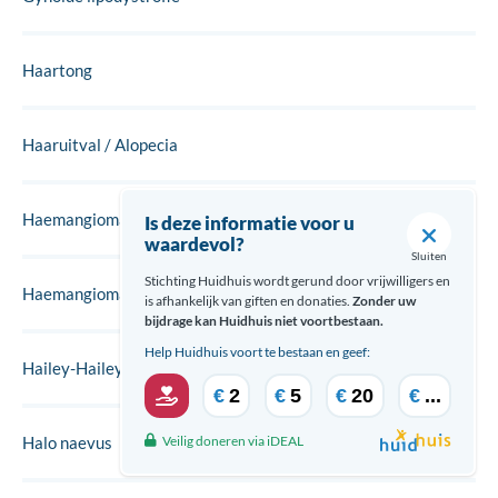
Haartong
Haaruitval / Alopecia
Haemangioma fructuosum
Is deze informatie voor u
waardevol?
Sluiten
Stichting Huidhuis wordt gerund door vrijwilligers en
Haemangiomata senilis
is afhankelijk van giften en donaties.
Zonder uw
bijdrage kan Huidhuis niet voortbestaan.
Help Huidhuis voort te bestaan en geef:
Hailey-Hailey
€
2
€
5
€
20
€
...
Veilig doneren via iDEAL
Halo naevus