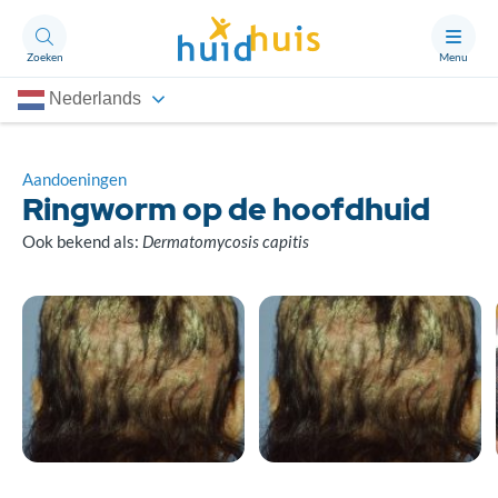
Zoeken
Menu
Nederlands
Aandoeningen
Thema’s
Aandoeningen
Ringworm op de hoofdhuid
Artikelen
Ook bekend als:
Dermatomycosis capitis
Ongerust?
Over Huidhuis
Contact
Doneren