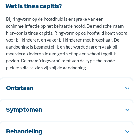
Wat is tinea capitis?
Bij ringworm op de hoofdhuid is er sprake van een
schimmelinfectie op het behaarde hoofd. De medische naam
hiervoor is tinea capitis. Ringworm op de hoofhuid komt vooral
voor bij kinderen, en vaker bij kinderen met kroeshaar. De
aandoening is besmettelijk en het wordt daarom vaak bij
meerdere kinderen in een gezin of op een school tegelijk
gezien. De naam ‘ringworm’ komt van de typische ronde
plekken die te zien zijn bij de aandoening.
Ontstaan
Ringworm op de hoofdhuid wordt veroozaakt door een
huidinfectie met een schimmel. De schimmel wordt verspreid
Symptomen
door contact met de huidschilfers of haren van een persoon of
dier dat besmet is met de schimmel.
Ringworm op de hoofdhuid kan er verschillend uitzien.
Meestal zie je één of meerdere ronde kale plekken. Er kunnen
Behandeling