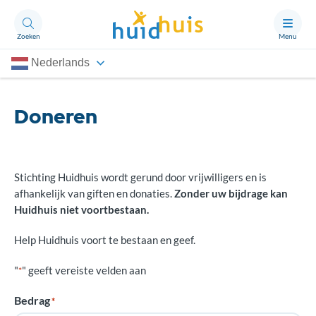
Zoeken
Menu
Nederlands
Aandoeningen
Doneren
Thema’s
Artikelen
Ongerust?
Stichting Huidhuis wordt gerund door vrijwilligers en is
afhankelijk van giften en donaties.
Zonder uw bijdrage kan
Huidhuis niet voortbestaan.
Over Huidhuis
Help Huidhuis voort te bestaan en geef.
Contact
Doneren
"
" geeft vereiste velden aan
*
Bedrag
*