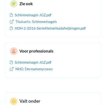
vanaf de nagelriem gezonde nagel omhoog, de zieke nagel
Zie ook
moet ‘eruit groeien’.
Schimmelnagel-JGZ.pdf
Thuisarts: Schimmelnagels
HDH-2-2016-SerieKleineHuidafwijkingen.pdf
Voor professionals
Schimmelnagel-JGZ.pdf
NHG: Dermatomycosen
Valt onder