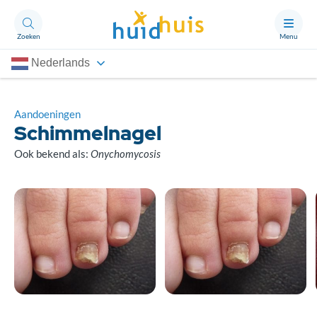
Zoeken
Menu
Nederlands
Aandoeningen
Thema’s
Aandoeningen
Schimmelnagel
Artikelen
Ook bekend als:
Onychomycosis
Ongerust?
Over Huidhuis
Contact
Doneren