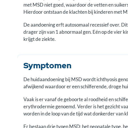
met MSD niet goed, waardoor de vetten en suikers
Hierdoor ontstaan de klachten bij kinderen met 
De aandoening erft autosomaal recessief over. Dit
drager zijn van 1 abnormaal gen. Eén op de vier k
krijgt de ziekte.
Symptomen
De huidaandoening bij MSD wordt ichthyosis genoem
afwijkend waardoor er een schilferende, droge hui
Vaak is er vanaf de geboorte al roodheid en schilf
erythrodermie genoemd. Verder is het gezicht vaa
worden in de loop van de tijd wat donkerder van k
Er bestaan drie typen MSD: het neonatale type, het 