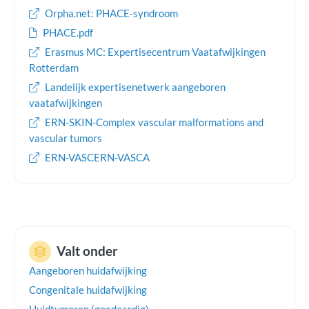
Wanneer er afwijkingen zijn in de hersenen of de slagaders
Orpha.net: PHACE-syndroom
van de hersenen is er kans op bijkomende problemen, zoals
PHACE.pdf
een herseninfarct of epilepsie.
Erasmus MC: Expertisecentrum Vaatafwijkingen
Rotterdam
Landelijk expertisenetwerk aangeboren
vaatafwijkingen
ERN-SKIN-Complex vascular malformations and
vascular tumors
ERN-VASCERN-VASCA
Valt onder
Aangeboren huidafwijking
Congenitale huidafwijking