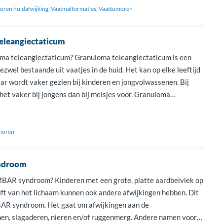
ren huidafwijking
Vaatmalformaties
Vaattumoren
eleangiectaticum
ma teleangiectaticum? Granuloma teleangiectaticum is een
ezwel bestaande uit vaatjes in de huid. Het kan op elke leeftijd
r wordt vaker gezien bij kinderen en jongvolwassenen. Bij
het vaker bij jongens dan bij meisjes voor. Granuloma
cum op de slijmvliezen komt vaker voor bij volwassen vrouwen
moren
ndroom
BAR syndroom? Kinderen met een grote, platte aardbeivlek op
lft van het lichaam kunnen ook andere afwijkingen hebben. Dit
AR syndroom. Het gaat om afwijkingen aan de
en, slagaderen, nieren en/of ruggenmerg. Andere namen voor