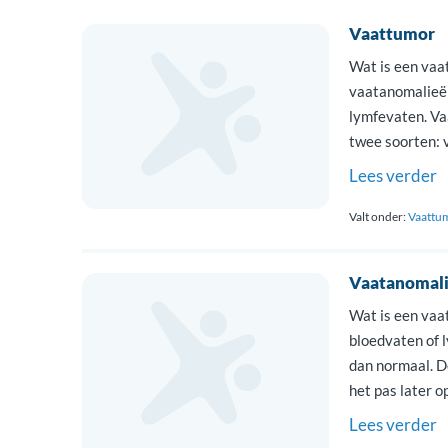
Vaattumor
Wat is een vaa
vaatanomalieën
lymfevaten. Va
twee soorten: 
een groepje vaa
Lees verder
baby’s en jonge
Valt onder:
Vaattu
Vaatanomali
Wat is een vaa
bloedvaten of 
dan normaal. D
het pas later 
en vaatmalforma
Lees verder