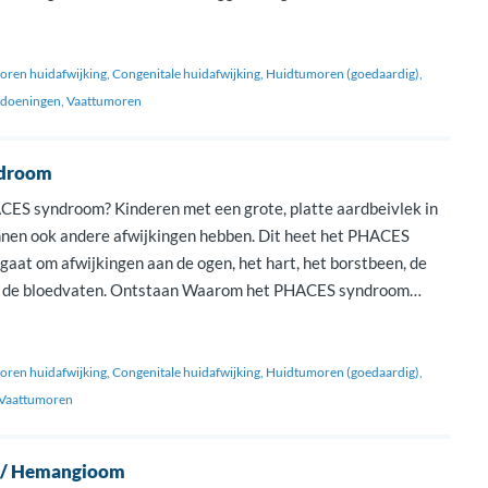
zijn SACRAL syndroom en PELVIS syndroom. Ontstaan Waarom
ndroom ontstaat is […]
ren huidafwijking
Congenitale huidafwijking
Huidtumoren (goedaardig)
ndoeningen
Vaattumoren
droom
CES syndroom? Kinderen met een grote, platte aardbeivlek in
nnen ook andere afwijkingen hebben. Dit heet het PHACES
gaat om afwijkingen aan de ogen, het hart, het borstbeen, de
f de bloedvaten. Ontstaan Waarom het PHACES syndroom
et precies bekend. Symptomen De letters van ‘PHACES’ staan
ren huidafwijking
Congenitale huidafwijking
Huidtumoren (goedaardig)
Vaattumoren
 / Hemangioom