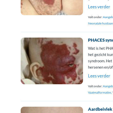
dit syndroom 
Lees verder
het LUMBAR sy
Valt onder:
Aangebo
Neonatale huidaa
PHACES syn
Wat is het PHA
het gezicht ku
syndroom. Het 
hersenen en/o
ontstaat is ni
Lees verder
voor […]
Valt onder:
Aangebo
Vaatmalformaties
Aardbeivlek