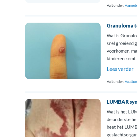
Valt onder:
Aangebo
Granuloma t
Wat is Granulo
snel groeiend g
voorkomen, maa
kinderen komt 
teleangiectati
Lees verder
dan bij […]
Valt onder:
Vaattu
LUMBAR sy
Wat is het LUM
de onderste he
heet het LUMB
geslachtsorgan