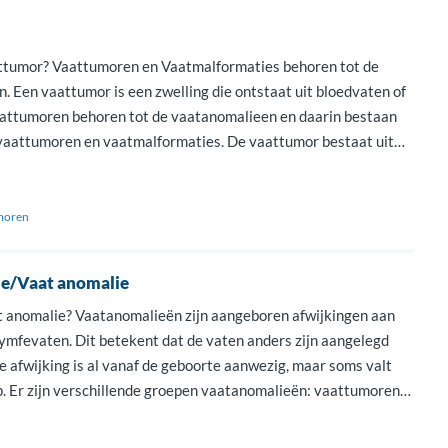
ttumor? Vaattumoren en Vaatmalformaties behoren tot de
. Een vaattumor is een zwelling die ontstaat uit bloedvaten of
attumoren behoren tot de vaatanomalieen en daarin bestaan
vaattumoren en vaatmalformaties. De vaattumor bestaat uit
tjes die sneller groeien dan normaal. Ze komen vooral voor bij
 […]
moren
e/Vaat anomalie
t anomalie? Vaatanomalieën zijn aangeboren afwijkingen aan
lymfevaten. Dit betekent dat de vaten anders zijn aangelegd
e afwijking is al vanaf de geboorte aanwezig, maar soms valt
op. Er zijn verschillende groepen vaatanomalieën: vaattumoren
ties. Ze kunnen in de huid zitten, maar ook dieper […]