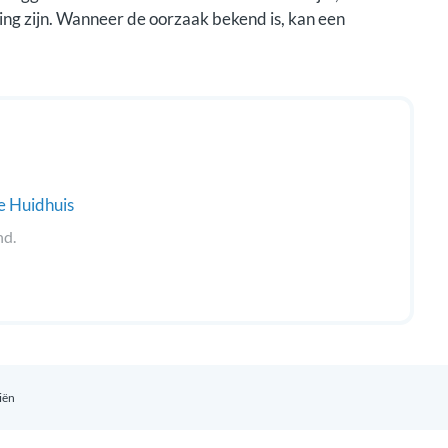
ing zijn. Wanneer de oorzaak bekend is, kan een
e Huidhuis
nd.
iën