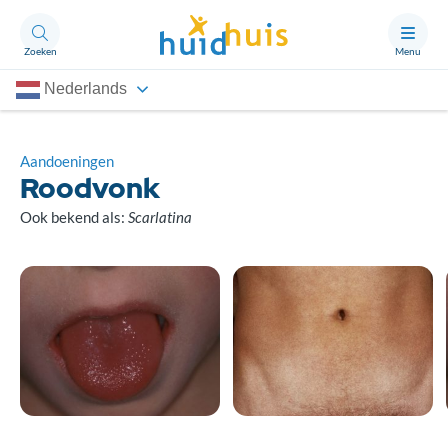
Zoeken
Menu
Nederlands
Aandoeningen
Thema’s
Aandoeningen
Roodvonk
Artikelen
Ook bekend als:
Scarlatina
Ongerust?
Over Huidhuis
Contact
Doneren