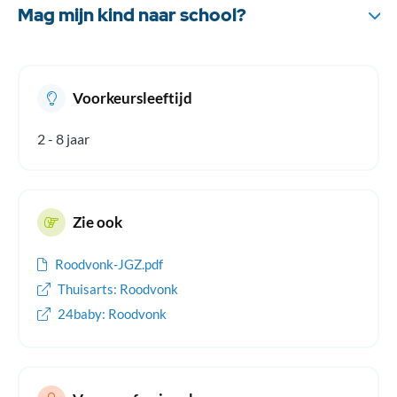
verdwijnt gaat de huid aan de handen en voeten schilferen. In
Mag mijn kind naar school?
zeldzame gevallen kunnen ontstekingen aan de gewrichten,
nieren of hartkleppen ontstaan.
Een kind met roodvonk kan als het zich goed voelt, na herstel
of na behandeling, naar school of het kinderdagverblijf. Een
kind is al besmettelijk voordat het verschijnselen krijgt. Als
Voorkeursleeftijd
uw kind dagelijks naar school of het kinderdagverblijf gaat kan
thuishouden verspreiding niet voorkomen. Omdat het om een
2 - 8 jaar
besmettelijke aandoening gaat moet u wel de leiding
informeren. Andere ouders kunnen dan alert zijn op
verschijnselen bij hun kind.
Zie ook
Roodvonk-JGZ.pdf
Thuisarts: Roodvonk
24baby: Roodvonk