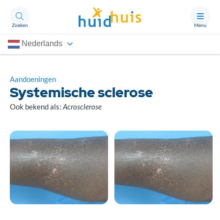
Zoeken
Menu
Nederlands
Aandoeningen
Thema’s
Aandoeningen
Systemische sclerose
Artikelen
Ook bekend als:
Acrosclerose
Ongerust?
Over Huidhuis
Contact
Doneren