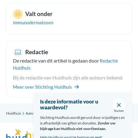
beperkte systemische sclerose uit zich vaak op de handen, de
onderarm en soms het gezicht en de nek. Vaak zijn de
Valt onder
aangedane vaten het grootste probleem.
immunodermatosen
Sclerodermie wordt geassocieerd met het ‘CREST syndroom’:
calcinosis cutis, Raynaud fenomeen, oesofagus dysmotileit,
sclerodactylie en teleangiëctastieën. Bij diffuse systemische
Redactie
sclerose komt het vaker voor dat de organen, zoals de longen,
nieren en het hart betrokken zijn. De huid op de buik, de
De redactie van dit artikel is gedaan door
Redactie
borstkas, de bovenarmen en de schouders is hierbij vaak
Huidhuis
aangedaan.
Bij de redactie van Huidhuis zijn alle auteurs bekend.
Meer over Stichting Huidhuis
Is deze informatie voor u
waardevol?
Sluiten
Huidhuis
Aandoening
Systemische sclerose
Stichting Huidhuis wordt gerund door vrijwilligers en
is afhankelijk van giften en donaties.
Zonder uw
bijdrage kan Huidhuis niet voortbestaan.
Help Huidhuis voort te bestaan en geef: