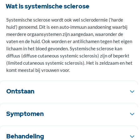
Wat is systemische sclerose
Systemische sclerose wordt ook wel sclerodermie (‘harde
huid’) genoemd. Dit is een auto-immuun aandoening waarbij
meerdere orgaansystemen zijn aangedaan, waaronder de
vaten en de huid. Ook worden er antilichamen tegen het eigen
lichaam in het bloed gevonden. Systemische sclerose kan
diffuus (diffuse cutaneous systemic sclerosis) zijn of beperkt
(limited cutaneous systemic sclerosis). Het is zeldzaam en het
komt meestal bij vrouwen voor.
Ontstaan
De initiële oorzaak van systemische sclerose is onbekend. Het
lijkt erop dat het vaatsysteem het eerste doelwit is. Bij deze
Symptomen
aandoening is het immuunsysteem ontregeld. Er wordt meer
collageen (onderdeel van bindweefsel) aangemaakt door
Bij systemische sclerose is de huid verdikt en kan de huid
fibroblasten (bindweefselcel, maakt collageen) en dit
tevens strakker worden. Vingers en gewrichten kunnen
Behandeling