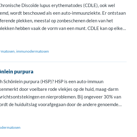
hronische Discoïde lupus erythematodes (CDLE), ook wel
emd, wordt beschouwd als een auto-immuunziekte. Er ontstaan
ilferende plekken, meestal op zonbeschenen delen van het
plekken hebben vaak de vorm van een munt. CDLE kan op elke
aan, maar begint meestal tussen het 20e en 45e levensjaar. Deze
rmatosen
immunodermatosen
nlein purpura
h Schönlein purpura (HSP)? HSP is een auto-immuun
enmerkt door voelbare rode vlekjes op de huid, maag-darm
richtsontstekingen en nierproblemen. Bij ongeveer 30% van
ordt de huiduitslag voorafgegaan door de andere genoemde
staan De verschijnselen ontstaan door de vorming van
oor het eigen lichaam welke neerslaan in […]
dermatosen