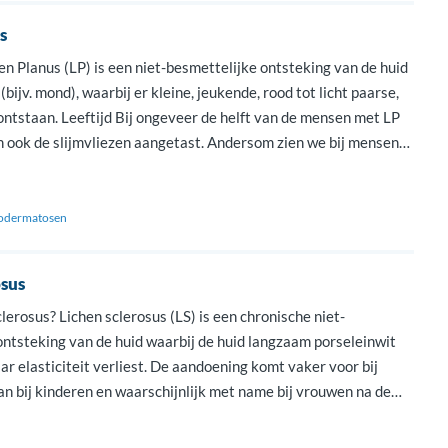
s
en Planus (LP) is een niet-besmettelijke ontsteking van de huid
(bijv. mond), waarbij er kleine, jeukende, rood tot licht paarse,
ontstaan. Leeftijd Bij ongeveer de helft van de mensen met LP
jn ook de slijmvliezen aangetast. Andersom zien we bij mensen
…]
dermatosen
osus
clerosus? Lichen sclerosus (LS) is een chronische niet-
ontsteking van de huid waarbij de huid langzaam porseleinwit
ar elasticiteit verliest. De aandoening komt vaker voor bij
n bij kinderen en waarschijnlijk met name bij vrouwen na de
kinderen wordt het vooral tussen de leeftijd van 4 en […]