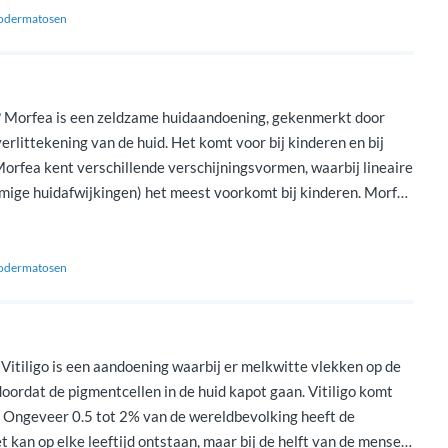
dermatosen
 Morfea is een zeldzame huidaandoening, gekenmerkt door
erlittekening van de huid. Het komt voor bij kinderen en bij
orfea kent verschillende verschijningsvormen, waarbij lineaire
rmige huidafwijkingen) het meest voorkomt bij kinderen. Morfea
maten voorkomen, maar ook in het gelaat en op de romp.
…]
dermatosen
? Vitiligo is een aandoening waarbij er melkwitte vlekken op de
oordat de pigmentcellen in de huid kapot gaan. Vitiligo komt
. Ongeveer 0.5 tot 2% van de wereldbevolking heeft de
 kan op elke leeftijd ontstaan, maar bij de helft van de mensen