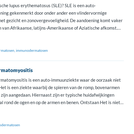
sche lupus erythematosus (SLE)? SLE is een auto-
ing gekenmerkt door onder ander een vlindervormige
 het gezicht en zonovergevoeligheid. De aandoening komt vaker
n van Afrikaanse, latijns-Amerikaanse of Aziatische afkomst.
rschijnselen ontstaan door een afweerreactie van het lichaam
chamen gevormd worden tegen het eigen lichaam. Deze
…]
rmatosen
immunodermatosen
ermatomyositis
rmatomyositis is een auto-immuunziekte waar de oorzaak niet
 Het is een ziekte waarbij de spieren van de romp, bovenarmen
zijn aangedaan. Hiernaast zijn er typische huidafwijkingen
al rond de ogen en op de armen en benen. Ontstaan Het is niet
k waardoor de afwijkingen bij […]
dermatosen