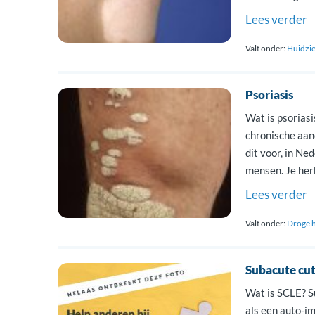
debuteert de a
Lees verder
Valt onder:
Huidzi
Psoriasis
Wat is psoriasi
chronische aan
dit voor, in Ne
mensen. Je herk
Dit wordt ook 
Lees verder
Valt onder:
Droge 
Subacute cu
Wat is SCLE? 
als een auto-i