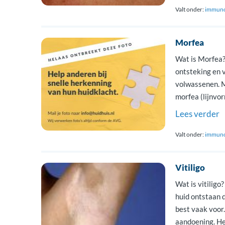
Valt onder:
immuno
Morfea
Wat is Morfea?
ontsteking en v
volwassenen. M
morfea (lijnvo
kan op de lede
Lees verder
Ontstaan De [
Valt onder:
immuno
Vitiligo
Wat is vitiligo
huid ontstaan d
best vaak voor
aandoening. Het