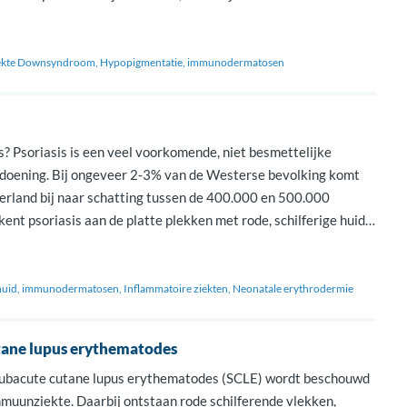
andoening al […]
ekte Downsyndroom
Hypopigmentatie
immunodermatosen
s? Psoriasis is een veel voorkomende, niet besmettelijke
doening. Bij ongeveer 2-3% van de Westerse bevolking komt
derland bij naar schatting tussen de 400.000 en 500.000
ent psoriasis aan de platte plekken met rode, schilferige huid.
wel chronische plaque psoriasis genoemd en is de […]
huid
immunodermatosen
Inflammatoire ziekten
Neonatale erythrodermie
tane lupus erythematodes
Subacute cutane lupus erythematodes (SCLE) wordt beschouwd
mmuunziekte. Daarbij ontstaan rode schilferende vlekken,