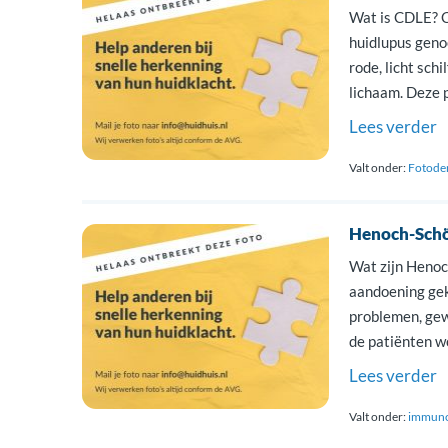
Wat is CDLE? C
huidlupus geno
rode, licht sch
lichaam. Deze 
leeftijd ontst
Lees verder
[…]
Valt onder:
Fotode
Henoch-Schö
Wat zijn Henoc
aandoening gek
problemen, gew
de patiënten w
problemen. Ont
Lees verder
antilichamen d
Valt onder:
immuno