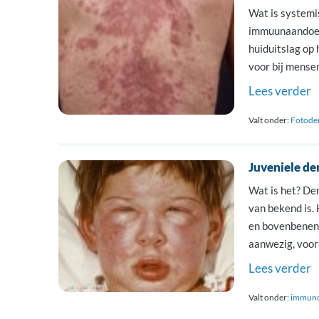
Wat is systemi
immuunaandoen
huiduitslag op
voor bij mense
Ontstaan De ve
Lees verder
waarbij antili
antilichamen [
Valt onder:
Fotode
Juveniele d
Wat is het? De
van bekend is.
en bovenbenen 
aanwezig, voor
geheel duidelij
Lees verder
Valt onder:
immuno