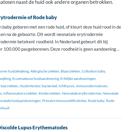
matosen naast de huid ook andere organen betrokken.
rytrodermie of Rode baby
 baby geboren met een rode huid, of kleurt deze huid rood in de
ken na de geboorte. Dit wordt neonatale erytrodermie
odermie betekent roodheid. In Nederland gebeurt dit bij
r 100.000 pasgeborenen. Deze roodheid is geen aandoening
ijk kenmerk. Het is moeilijk om de juiste […]
ren huidafwijking
Allergische ziekten
Blaarziekten
Collodion baby
wijking
Eczemateuze huidaandoening
Erfelijke aandoeningen
Haarziekten
Huidinfecties: bacterieel
Ichthyosis
immunodermatosen
s
Inflammatoire ziekten
Kinderziekten
Neonatale erythrodermie
Neonatale
onatale huidaandoeningen
Primaire immuundeficiënties
Rode baby
Rode
enhuid
Discoïde Lupus Erythematodes