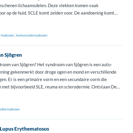
eschenen lichaamsdelen. Deze vlekken komen vaak
or op de huid. SCLE komt zelden voor. De aandoening komt
mensen met een blanke huid en vaker bij vrouwen dan bij
. Meestal […]
rmatosen
immunodermatosen
n Sjögren
droom van Sjögren? Het syndroom van Sjögren is een auto-
ning gekenmerkt door droge ogen en mond en verschillende
en. Er is een primaire vorm en een secundaire vorm die
 met bijvoorbeeld SLE, reuma en sclerodermie. Ontstaan De
 ontstaan door een afweerreactie van het lichaam waardoor
e speekselklieren […]
dermatosen
 Lupus Erythematosus