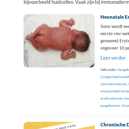
bijvoorbeeld huidcellen. Vaak zijn bij immunoder
Neonatale E
Soms wordt een
eerste vier we
genoemd. Erytr
ongeveer 10 pe
maar een uiterl
Lees verder
Valt onder:
Aangebo
Congenitale huidaf
Genodermatosen
Immuundeficiëntie
erythrodermie
Ne
pasgeborene
Viss
Chronische 