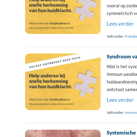
vooral op zonb
symmetrisch vo
vaker voor bij 
Lees verder
mannen (2-3:1)
Valt onder:
Fotode
Syndroom va
Wat is het syn
immuun aandoe
huidaandoening
ontstaat samen
verschijnselen
Lees verder
afweercellen d
Valt onder:
immuno
Systemische