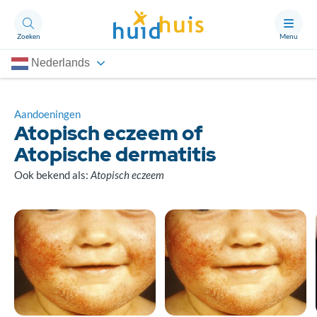
Zoeken
Menu
Nederlands
Aandoeningen
Thema’s
Aandoeningen
Atopisch eczeem of
Artikelen
Atopische dermatitis
Ongerust?
Ook bekend als:
Atopisch eczeem
Over Huidhuis
Contact
Doneren