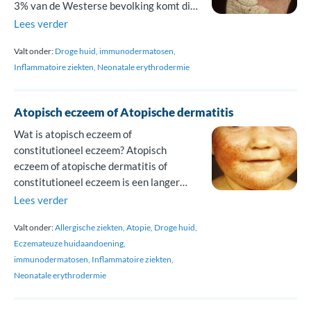
3% van de Westerse bevolking komt dit
voor, in Nederland bij naar schatting
Lees verder
tussen de 400.000 en 500.000 mensen.
Valt onder:
Droge huid
immunodermatosen
Je herkent psoriasis aan de platte
Inflammatoire ziekten
Neonatale erythrodermie
plekken met rode, schilferige huid. Dit
wordt ook wel chronische plaque
psoriasis genoemd en is de […]
Atopisch eczeem of Atopische dermatitis
Wat is atopisch eczeem of
constitutioneel eczeem? Atopisch
eczeem of atopische dermatitis of
constitutioneel eczeem is een langer
durende (chronische) huidaandoening.
Lees verder
Het ontstaat door een
Valt onder:
Allergische ziekten
Atopie
Droge huid
ontstekingsreactie in de huid. Atopische
Eczemateuze huidaandoening
dermatitis Er zijn verschillende vormen
immunodermatosen
Inflammatoire ziekten
van eczeem. Atopisch eczeem is de
Neonatale erythrodermie
meest voorkomende variant. Deze vorm
treedt vooral op bij jonge kinderen.
Wanneer iemand het […]