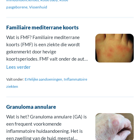
pasgeborene
Vissenhuid
Familiaire mediterrane koorts
Wat is FMF? Familiaire mediterrane
koorts (FMF) is een ziekte die wordt
gekenmerkt door hevige
koortsperiodes. FMF valt onder de auto-
inflammatoire aandoeningen en
Lees verder
erft autosomaal recessief over.
Valt onder:
Erfelijke aandoeningen
Inflammatoire
Ontstaan Familiaire mediterrane koorts
ziekten
uit zich meestal al op kinderleeftijd. De
ziekte is erfelijk en ontstaat door een
foutje in de genen. In dit geval gaat het
Granuloma annulare
om het MEFV […]
Wat is het? Granuloma annulare (GA) is
een frequent voorkomende
inflammatoire huidaandoening. Het is
een zwelling van de huid, meestal