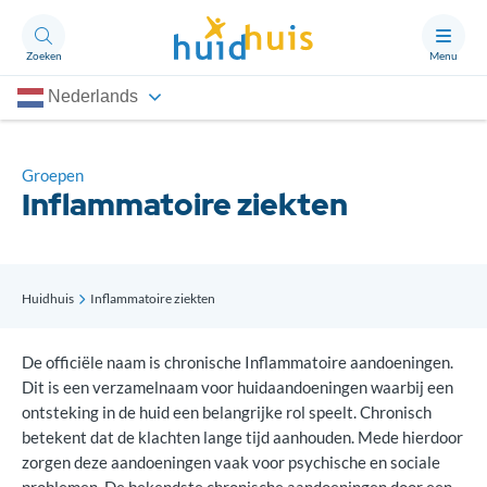
Zoeken
Menu
Nederlands
Aandoeningen
Thema’s
Groepen
Inflammatoire ziekten
Artikelen
Ongerust?
Huidhuis
Inflammatoire ziekten
Over Huidhuis
De officiële naam is chronische Inflammatoire aandoeningen.
Contact
Dit is een verzamelnaam voor huidaandoeningen waarbij een
Doneren
ontsteking in de huid een belangrijke rol speelt. Chronisch
betekent dat de klachten lange tijd aanhouden. Mede hierdoor
zorgen deze aandoeningen vaak voor psychische en sociale