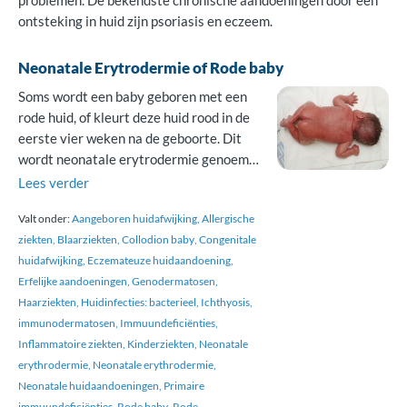
problemen. De bekendste chronische aandoeningen door een
ontsteking in huid zijn psoriasis en eczeem.
Neonatale Erytrodermie of Rode baby
Soms wordt een baby geboren met een
rode huid, of kleurt deze huid rood in de
eerste vier weken na de geboorte. Dit
wordt neonatale erytrodermie genoemd.
Erytrodermie betekent roodheid. In
Lees verder
Nederland gebeurt dit bij ongeveer 10
Valt onder:
Aangeboren huidafwijking
Allergische
per 100.000 pasgeborenen. Deze
ziekten
Blaarziekten
Collodion baby
Congenitale
roodheid is geen aandoening maar een
huidafwijking
Eczemateuze huidaandoening
uiterlijk kenmerk. Het is moeilijk om de
Erfelijke aandoeningen
Genodermatosen
juiste […]
Haarziekten
Huidinfecties: bacterieel
Ichthyosis
immunodermatosen
Immuundeficiënties
Inflammatoire ziekten
Kinderziekten
Neonatale
erythrodermie
Neonatale erythrodermie
Neonatale huidaandoeningen
Primaire
immuundeficiënties
Rode baby
Rode