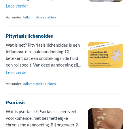
ringvormig (annulaire) met een
Lees verder
verheven rand. Het is een goedaardige
Valt onder:
Inflammatoire ziekten
aandoening, waarvan de exacte oorzaak
onbekend is. GA kan op elke leeftijd
optreden, maar wordt vooral gezien bij
Pityriasis lichenoides
kinderen en jongvolwassenen. Ook komt
GA iets […]
Wat is het? Pityriasis lichenoides is een
inflammatoire huidaandoening. Dit
betekent dat een ontsteking in de huid
een rol speelt. Van deze aandoening zijn
twee vormen: pityrisasis lichenoides
Lees verder
chronica (PLC) en pityriasis lichenoides
Valt onder:
Inflammatoire ziekten
et varioformis acuta (PLEVA). Deze
vormen zijn twee uitersten van
pityriasis lichenoides. Toch kun je op
Psoriasis
hetzelfde moment zowel last hebben
van […]
Wat is psoriasis? Psoriasis is een veel
voorkomende, niet besmettelijke
chronische aandoening. Bij ongeveer 2-