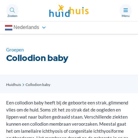
Zoeken
Menu
Nederlands
Aandoeningen
Thema’s
Groepen
Collodion baby
Artikelen
Ongerust?
Huidhuis
Collodion baby
Over Huidhuis
Een collodion baby heeft bij de geboorte een strak, glimmend
Contact
vlies om de huid. Soms zit het zo strak dat de oogleden en
Doneren
lippen wat naar buiten gedraaid staan. Verschillende ziekten
kunnen een collodion membraan veroorzaken. Meestal gaat
het om lamellaire ichthyosis of congenitale ichthyosiforme