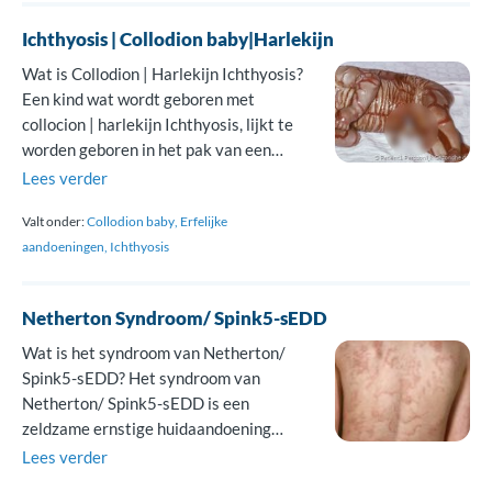
ichthyosis behoort het tot de
Ichthyosis | Collodion baby|Harlekijn
autosomaal recessieve congenitale
ichthyosis (ARCI). Ontstaan […]
Wat is Collodion | Harlekijn Ichthyosis?
Een kind wat wordt geboren met
collocion | harlekijn Ichthyosis, lijkt te
worden geboren in het pak van een
colldion | harlekijn, een pak bestaand uit
Lees verder
ruitvormige lapjes. Het collodion kan
Valt onder:
Collodion baby
Erfelijke
wisselend in dikte zijn, de harlekijn is de
aandoeningen
Ichthyosis
meest ernstige vorm Deze huid is hard
en strak en […]
Netherton Syndroom/ Spink5-sEDD
Wat is het syndroom van Netherton/
Spink5-sEDD? Het syndroom van
Netherton/ Spink5-sEDD is een
zeldzame ernstige huidaandoening
waarbij de huid rood is. Het is een
Lees verder
ernstige vorm van ‘ichthyosis’. Dit is een