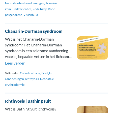
Neonatale huidaandoeningen
Primaire
immuundeficiënties
Rode baby
Rode
pasgeborene
Vissenhuid
Chanarin-Dorfman syndroom
Wat is het Chanarin-Dorfman
syndroom? Het Chanarin-Dorfman
syndroom is een zeldzame aandoening
waarbij bepaalde vetten in het lichaam
niet goed afgebroken worden. Deze
Lees verder
vetten, triglyceriden, stapelen zich
Valt onder:
Collodion baby
Erfelijke
daardoor op verschillende plekken op,
aandoeningen
Ichthyosis
Neonatale
zoals de huid, lever, spieren, organen,
erythrodermie
ogen en oren. Doordat de vetten zich in
de huid opstapelen ontstaat een droge,
visschubachtige huid. Deze […]
Ichthyosis | Bathing suit
Wat is Bathing Suit Ichthyosis?