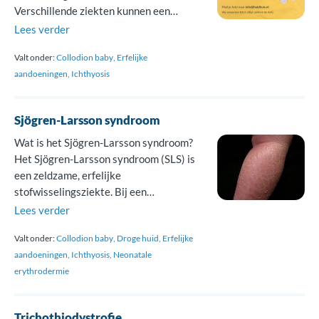
Verschillende ziekten kunnen een
collodion membraan veroorzaken.
Lees verder
Meestal gaat het om lamellaire
Valt onder:
Collodion baby
Erfelijke
ichthyosis of congenitale ichthyosiforme
aandoeningen
Ichthyosis
erythroderma. Bij ongeveer 1 op de 10
collodionbabies blijkt de huid nauwelijks
afwijkend na verdwijnen van het
Sjögren-Larsson syndroom
collodion membraan. Dit noemen […]
Wat is het Sjögren-Larsson syndroom?
Het Sjögren-Larsson syndroom (SLS) is
een zeldzame, erfelijke
stofwisselingsziekte. Bij een
stofwisselingsziekte gaat het omzetten
Lees verder
en verwerken van stoffen in het lichaam
Valt onder:
Collodion baby
Droge huid
Erfelijke
niet goed. Kinderen met SLS hebben een
aandoeningen
Ichthyosis
Neonatale
combinatie van vertraagde
erythrodermie
ontwikkeling, een typische schilferende
huid en spierstijfheid (spasticiteit) aan
de armen en benen. Zowel jongens als
Trichothiodystrofie