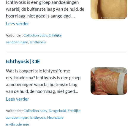
Ichthyosis is een groep aandoeningen
waarbij de buitenste laag van de huid, de
hoornlaag, niet goed is aangelegd.
Hierdoor ontstaat een op een vissenhuid
Lees verder
lijkende, droge, schilferige huid. Bathing
Valt onder:
Collodion baby
Erfelijke
suit ichthyosis is een zeldzame vorm van
aandoeningen
Ichthyosis
ichthyosis. Samen met de congenitale
ichtyosiforme erythroderma en
lamellaire ichthyosis behoort het tot de
Ichthyosis | CIE
autosomaal recessieve […]
Wat is congenitale ichtyosiforme
erythroderma? Ichthyosis is een groep
aandoeningen waarbij buitenste laag
van de huid, de hoornlaag, niet goed
aangelegd is. Hierdoor ontstaat een op
Lees verder
een vissenhuid lijkende, droge,
Valt onder:
Collodion baby
Droge huid
Erfelijke
schilferige huid. Congenitale
aandoeningen
Ichthyosis
Neonatale
ichthyosiforme erythroderma (CIE) is
erythrodermie
een zeldzame vorm van ichthyosis.
Samen met de lamellaire