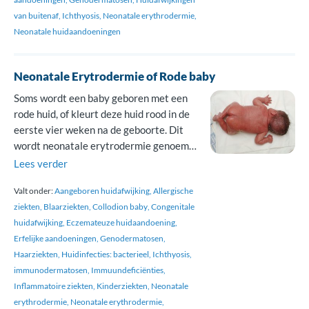
de huid ook rood, dik of jeukt deze. De
van buitenaf
Ichthyosis
Neonatale erythrodermie
naam ichthyosis komt van een […]
Neonatale huidaandoeningen
Neonatale Erytrodermie of Rode baby
Soms wordt een baby geboren met een
rode huid, of kleurt deze huid rood in de
eerste vier weken na de geboorte. Dit
wordt neonatale erytrodermie genoemd.
Erytrodermie betekent roodheid. In
Lees verder
Nederland gebeurt dit bij ongeveer 10
Valt onder:
Aangeboren huidafwijking
Allergische
per 100.000 pasgeborenen. Deze
ziekten
Blaarziekten
Collodion baby
Congenitale
roodheid is geen aandoening maar een
huidafwijking
Eczemateuze huidaandoening
uiterlijk kenmerk. Het is moeilijk om de
Erfelijke aandoeningen
Genodermatosen
juiste […]
Haarziekten
Huidinfecties: bacterieel
Ichthyosis
immunodermatosen
Immuundeficiënties
Inflammatoire ziekten
Kinderziekten
Neonatale
erythrodermie
Neonatale erythrodermie