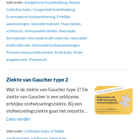
Valt onder:
Aangeboren huidafwijking
Atopie
groep aandoeningen waarbij buitenste
Collodion baby
Congenitale huidafwijking
laag van de huid, de hoornlaag, niet goed
Eczemateuze huidaandoening
Erfelijke
aangelegd is. Syndroom van Netherton
aandoeningen
Genodermatosen
Haarziekten
is niet besmettelijk. Ontstaan De
Ichthyosis
Immuundeficiënties
Neonatale
aandoening […]
dermatosen
Neonatale erythrodermie
Neonatale
erythrodermie
Neonatale huidaandoeningen
Primaire immuundeficiënties
Rode baby
Rode
pasgeborene
Vissenhuid
Ziekte van Gaucher type 2
Wat is de ziekte van Gaucher type 2? De
ziekte van Gaucher is een zeldzame,
erfelijke stofwisselingsziekte. Bij een
stofwisselingsziekte gaat het omzetten
en verwerken van stoffen in het lichaam
Lees verder
niet goed. Er bestaan drie verschillende
Valt onder:
Collodion baby
Erfelijke
vorm van de ziekte van Gaucher; type 1
aandoeningen
Ichthyosis
Neonatale