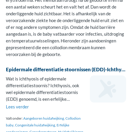
erythroderma. Het membraan droogt na de geboorte in en na
een aantal weken scheurt het en valt het af. Dan wordt de
onderliggende huid zichtbaar. Het is afhankelijk van de
veroorzakende ziekte hoe de onderliggende huid eruit ziet en
of er nog andere symptomen zijn. Omdat de huid barrière
aangedaan is, is de baby vatbaarder voor infecties, uitdroging
en temperatuurwisselingen. Hieronder zijn aandoeningen
gepresenteerd die een collodion membraam kunnen
veroorzaken bij de geboorte.
Epidermale differentiatie stoornissen (EDD)-Ichthyosis
Wat is ichthyosis of epidermale
differentiatiestoornis? Ichthyosis, ook
wel epidermale differentiatiestoornis
(EDD) genoemd, is een erfelijke
huidaandoening. Bij deze ziekte wordt
Lees verder
de buitenste laag van de huid niet goed
Valt onder:
Aangeboren huidafwijking
Collodion
opgebouwd. Daardoor wordt de huid
baby
Congenitale huidafwijking
Erfelijke
droog en ontstaan er schilfers. Soms is
aandoeningen
Genodermatosen
Huidafwijkingen