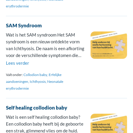
t/m 3. Alleen bij type 2 ontstaan er
erythrodermie
problemen met de […]
SAM Syndroom
Wat is het SAM syndroom Het SAM
syndroom is een nieuw ontdekte vorm
van Ichthyosis. De naam is een afkorting
voor de verschillende symptomen die
iemand met het SAM syndroom kan
Lees verder
hebben. De S staat voor severe
Valt onder:
Collodion baby
Erfelijke
dermatitis (een ernstige
aandoeningen
Ichthyosis
Neonatale
ontstekingsreactie van de huid), de A
erythrodermie
staat voor allergieën en de M staat voor
metabolic wasting […]
Self healing collodion baby
Wat is een self healing collodion baby?
Een collodion baby heeft bij de geboorte
een strak, glimmend vlies om de huid.