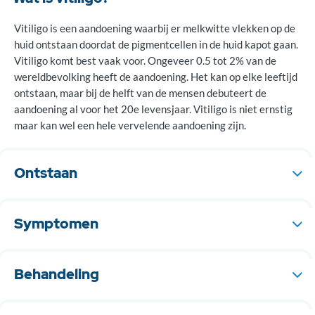
Vitiligo is een aandoening waarbij er melkwitte vlekken op de
huid ontstaan doordat de pigmentcellen in de huid kapot gaan.
Vitiligo komt best vaak voor. Ongeveer 0.5 tot 2% van de
wereldbevolking heeft de aandoening. Het kan op elke leeftijd
ontstaan, maar bij de helft van de mensen debuteert de
aandoening al voor het 20e levensjaar. Vitiligo is niet ernstig
maar kan wel een hele vervelende aandoening zijn.
Ontstaan
Het is nog niet precies duidelijk waarom de pigmentcellen in
de huid kapot gaan. Meerdere factoren lijken een rol te spelen
Symptomen
bij het ontstaan van vitiligo. Mogelijk valt het afweersysteem
van het eigen lichaam de pigmentcellen aan. Dit idee wordt
Er zijn grillige melkwitte vlekken op de huid. Deze kunnen
versterkt doordat mensen met vitiligo vaak ook andere
verschillende vormen hebben en kunnen in de loop van de tijd
Behandeling
aandoeningen hebben waarbij de eigen afweer het lichaam
groter worden. Meestal zitten de plekken op de handen, bij de
aanvalt (auto-immuunziekten), zoals suikerziekte. Ook lijkt
oksels en liezen en rond de lichaamsopeningen (bijvoorbeeld
Bij een klein deel van de mensen met vitiligo (10 tot 20%)