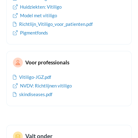
de psychosociale aspecten bij het ontstaan, het beloop en de
Huidziekten: Vitiligo
behandeling van de chronische huidziekte vitiligo.
Model met vitiligo
Richtlijn_Vitiligo_voor_patienten.pdf
Pigmentfonds
Voor professionals
Vitiligo-JGZ.pdf
NVDV: Richtlijnen vitiligo
skindiseases.pdf
Valt onder