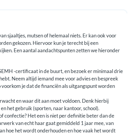
 sjaaltjes, mutsen of helemaal niets. Er kan ook voor
orden gekozen. Hiervoor kun je terecht bij een
kijken. Een aantal aandachtspunten zetten we hieronder
 SEMH
-certificaat in de buurt, en bezoek er minimaal drie
k hebt. Neem altijd iemand mee voor advies en bespreek
Zo voorkom je dat de financiën als uitgangspunt worden
rwacht en waar dit aan moet voldoen. Denk hierbij
 en het gebruik (sporten, naar kantoor, school).
f confectie? Het een is niet per definitie beter dan de
aarwerk van echt haar gaat gemiddeld 1 jaar mee, van
jk van hoe het wordt onderhouden en hoe vaak het wordt