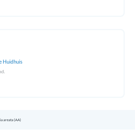
e Huidhuis
nd.
ia areata (AA)