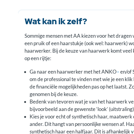
Wat kan ik zelf?
Sommige mensen met AA kiezen voor het dragen van
een pruik of een haarstukje (ook wel: haarwerk) w
haarwerker. Bij de keuze van haarwerk komt veel 
op een rijtje:
Ga naar een haarwerker met het ANKO
–
en/of
om de professional te vinden met wie je een kli
de financiële mogelijkheden pas op het laatst. 
genomen bij de keuze.
Bedenk van tevoren wat je van het haarwerk ve
bijvoorbeeld aan de gewenste ‘look’ (uitstraling)
Kies je voor echt of synthetisch haar, maatwerk o
ander. Dit hangt van persoonlijke wensen af. H
synthetisch haar een halfjaar. Dit is afhankeli