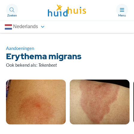
Zoeken
Menu
Nederlands
Aandoeningen
Thema’s
Aandoeningen
Erythema migrans
Artikelen
Ook bekend als:
Tekenbeet
Ongerust?
Over Huidhuis
Contact
Doneren