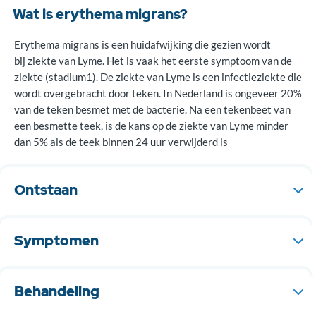
Wat is erythema migrans?
Erythema migrans is een huidafwijking die gezien wordt
bij ziekte van Lyme. Het is vaak het eerste symptoom van de
ziekte (stadium1). De ziekte van Lyme is een infectieziekte die
wordt overgebracht door teken. In Nederland is ongeveer 20%
van de teken besmet met de bacterie. Na een tekenbeet van
een besmette teek, is de kans op de ziekte van Lyme minder
dan 5% als de teek binnen 24 uur verwijderd is
Ontstaan
De ziekte van Lyme en dus ook de erythema migrans ontstaat
door infectie met een bacterie, Borrelia Burgdorferi, die wordt
Symptomen
overgebracht door een tekenbeet.
Erythema migrans ontstaat gemiddeld 2 tot 3 weken na de
tekenbeet. Er ontstaat een rode plek die langzaam groter
Behandeling
wordt. Dit ziet er dan uit als een rode ring met in het midden