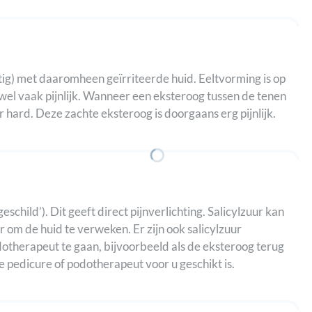
ig) met daaromheen geïrriteerde huid. Eeltvorming is op
n wel vaak pijnlijk. Wanneer een eksteroog tussen de tenen
r hard. Deze zachte eksteroog is doorgaans erg pijnlijk.
hild’). Dit geeft direct pijnverlichting. Salicylzuur kan
 om de huid te verweken. Er zijn ook salicylzuur
odotherapeut te gaan, bijvoorbeeld als de eksteroog terug
e pedicure of podotherapeut voor u geschikt is.