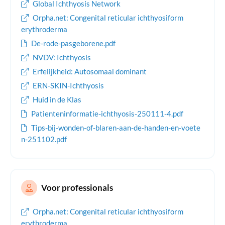
nodig (acitretine).
Global Ichthyosis Network
Orpha.net: Congenital reticular ichthyosiform
erythroderma
De-rode-pasgeborene.pdf
NVDV: Ichthyosis
Erfelijkheid: Autosomaal dominant
ERN-SKIN-Ichthyosis
Huid in de Klas
Patienteninformatie-ichthyosis-250111-4.pdf
Tips-bij-wonden-of-blaren-aan-de-handen-en-voete
n-251102.pdf
Voor professionals
Orpha.net: Congenital reticular ichthyosiform
erythroderma