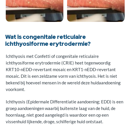
Wat is congenitale reticulaire
ichthyosiforme erytrodermie?
Ichthyosis met Confetti of congenitale reticulaire
ichthyosiforme erytrodermie (CRIE) heet tegenwoordig
KRT10-nEDD-revertant mosaic en KRT1-nEDD-revertant
mosaic. Dit is een zeldzame vorm van ichthyosis. Het is niet
bekend bij hoeveel mensen in de wereld deze huidaandoening
voorkomt.
Symptomen
Ichthyosis (Epidermale Differentiatie aandoening; EDD) is een
Baby’s met CRIE worden geboren met een rode
groep aandoeningen waarbij buitenste laag van de huid, de
en schilferende huid. Dit wordt ook
hoornlaag, niet goed aangelegd is waardoor een op een
wel neonatale erythrodermie genoemd.
vissenhuid lijkende, droge, schilferige huid ontstaat.