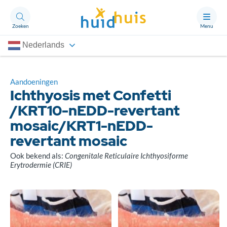
Zoeken
Menu
Nederlands
Aandoeningen
Thema’s
Aandoeningen
Ichthyosis met Confetti
Artikelen
/KRT10-nEDD-revertant
mosaic/KRT1-nEDD-
Ongerust?
revertant mosaic
Ook bekend als:
Congenitale Reticulaire Ichthyosiforme
Over Huidhuis
Erytrodermie (CRIE)
Contact
Doneren