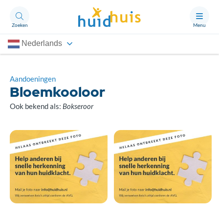
Zoeken
Menu
Nederlands
Aandoeningen
Thema’s
Aandoeningen
Bloemkooloor
Artikelen
Ook bekend als:
Bokseroor
Ongerust?
Over Huidhuis
Contact
Doneren