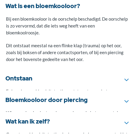
Wat is een bloemkooloor?
Bij een bloemkooloor is de oorschelp beschadigd. De oorschelp
is zo vervormd, dat die iets weg heeft van een
bloemkoolroosje.
Dit ontstaat meestal na een flinke klap (trauma) op het oor,
zoals bij boksen of andere contactsporten, of bij een piercing
door het bovenste gedeelte van het oor.
Ontstaan
Er kan dan een bloeduitstorting ontstaan tussen het
oorkraakbeen en het vlies dat daaroverheen ligt, het
Bloemkooloor door piercing
perichondrium. Het perichondrium voorziet het kraakbeen van
voedingstoffen en zuurstof.
Wie een piercing laat aanbrengen boven in het oor, gaat door
kraakbeen heen. Ook daarbij kan een bloeduitstorting
Wat kan ik zelf?
Door de bloeduitstorting kan er een ruimte ontstaan tussen
ontstaan tussen het oorkraakbeen en het perichondrium.
het perichondrium en het kraakbeen. Hierdoor wordt de