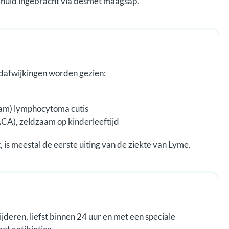
 huid ingebracht via besmet maagsap.
idafwijkingen worden gezien:
aam) lymphocytoma cutis
ACA), zeldzaam op kinderleeftijd
 is meestal de eerste uiting van de ziekte van Lyme.
jderen, liefst binnen 24 uur en met een speciale