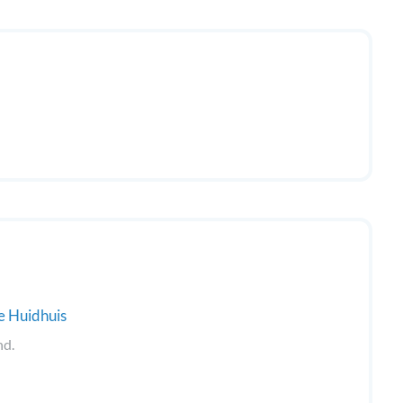
e Huidhuis
nd.