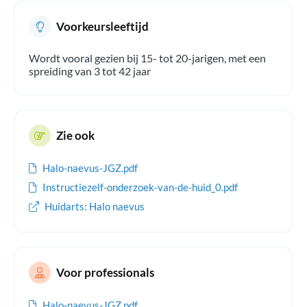
aangeraden een goede zonwerende crème te gebruiken.
Voorkeursleeftijd
Wordt vooral gezien bij 15- tot 20-jarigen, met een
spreiding van 3 tot 42 jaar
Zie ook
Halo-naevus-JGZ.pdf
Instructiezelf-onderzoek-van-de-huid_0.pdf
Huidarts: Halo naevus
Voor professionals
Halo-naevus-JGZ.pdf