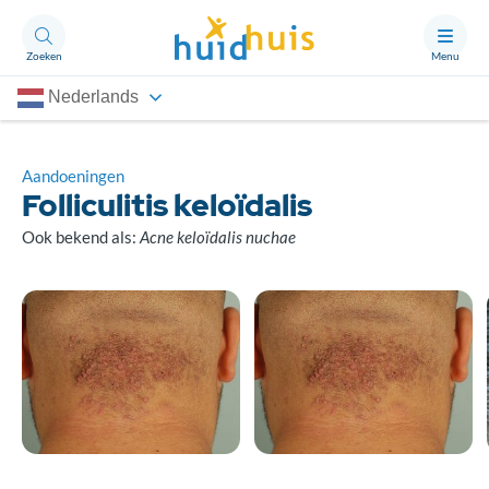
Zoeken
Menu
Nederlands
Aandoeningen
Thema’s
Aandoeningen
Folliculitis keloïdalis
Artikelen
Ook bekend als:
Acne keloïdalis nuchae
Ongerust?
Over Huidhuis
Contact
Doneren