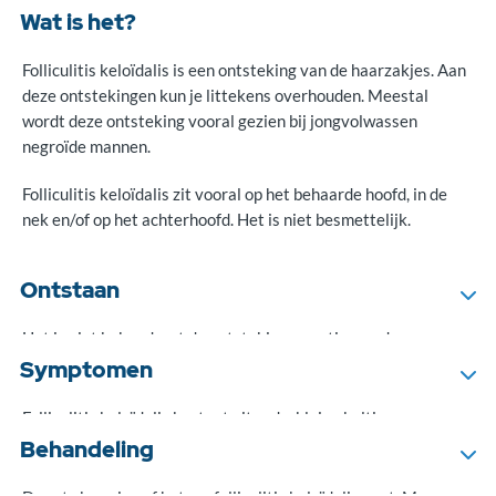
Wat is het?
Folliculitis keloïdalis is een ontsteking van de haarzakjes. Aan
deze ontstekingen kun je littekens overhouden. Meestal
wordt deze ontsteking vooral gezien bij jongvolwassen
negroïde mannen.
Folliculitis keloïdalis zit vooral op het behaarde hoofd, in de
nek en/of op het achterhoofd. Het is niet besmettelijk.
Ontstaan
Het is niet bekend wat de ontstekingsreactie van de
haarzakjes veroorzaakt.
Symptomen
Folliculitis keloïdalis bestaat uit rode, kleine bultjes op
‘behaarde gebieden’, vooral op het achterhoofd en in de nek.
Behandeling
Deze bultjes irriteren of jeuken. Soms ontstaan er puskopjes
rond de haarzakjes. Door te krabben aan de jeukende plekjes