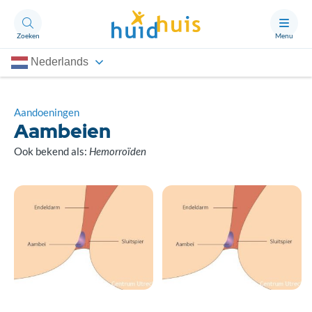
Zoeken
Menu
Nederlands
Aandoeningen
Thema’s
Aandoeningen
Aambeien
Artikelen
Ook bekend als:
Hemorroïden
Ongerust?
Over Huidhuis
Contact
Doneren