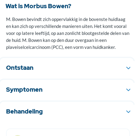
Wat is Morbus Bowen?
M. Bowen bevindt zich oppervlakkig in de bovenste huidlaag
en kan zich op verschillende manieren uiten. Het komt vooral
voor op latere leeftijd, op aan zonlicht blootgestelde delen van
de huid. M. Bowen kan op den duur overgaan in een
plaveiselcelcarcinoom (PCC), een vorm van huidkanker.
Ontstaan
M. Bowen ontstaat zeer oppervlakkig in de opperhuid, op
dezelfde manier als een Aktinische Keratose (AK), dus door
Symptomen
langdurige blootstelling aan zonlicht waardoor huidschade
ontstaat. Het komt meer voor bij mannen, ouderen, blanken,
Meestal gaat het om een enkele rode, schilferende
rokers en bij mensen met een verminderde weerstand door
huidafwijking die kan lijken op eczeem of psoriasis. Het wordt
Behandeling
bijvoorbeeld gebruik van bepaalde medicatie.
het meest gezien op aan zonlicht blootgestelde huid, zoals het
gelaat en de handen. Meestal is er geen jeuk of pijn. Soms uit
De kans op M. Bowen kan worden verminderd door goede
het zich alleen door een verandering in pigmentatie of als een
bescherming van de huid tegen zonlicht (denk hierbij ook aan