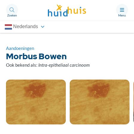
Zoeken
Menu
Nederlands
Aandoeningen
Thema’s
Aandoeningen
Morbus Bowen
Artikelen
Ook bekend als:
Intra-epitheliaal carcinoom
Ongerust?
Over Huidhuis
Contact
Doneren