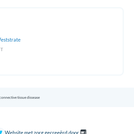
eststrate
GT
connective tissue dissease
Website met zorg gecreeërd door