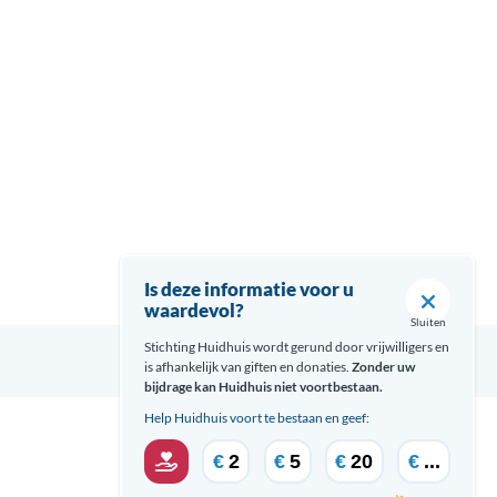
Is deze informatie voor u
waardevol?
Sluiten
Stichting Huidhuis wordt gerund door vrijwilligers en
is afhankelijk van giften en donaties.
Zonder uw
bijdrage kan Huidhuis niet voortbestaan.
Help Huidhuis voort te bestaan en geef:
€
2
€
5
€
20
€
...
Over Huidhuis
Disclaimer
Contact