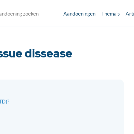
Aandoeningen
Thema’s
Art
ssue dissease
CTD)?