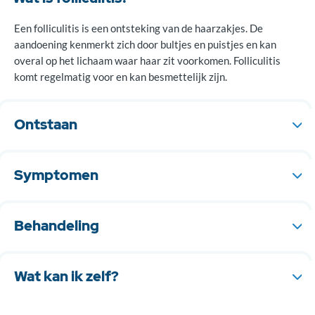
Een folliculitis is een ontsteking van de haarzakjes. De
aandoening kenmerkt zich door bultjes en puistjes en kan
overal op het lichaam waar haar zit voorkomen. Folliculitis
komt regelmatig voor en kan besmettelijk zijn.
Ontstaan
Folliculitis is een ontsteking rondom de opening van een
haarzakje, meestal veroorzaakt door een bacterie. Bij het
Symptomen
ontstaan spelen irritatie van de haarzakjes door schurende
kleding en verstopping van de haarzakjes met vette producten
Bultjes of puistjes (met pus) en een rode kleur eromheen.
mogelijk een rol.
Folliculitis komt het vaakst voor op het behaarde hoofd, het
Behandeling
gezicht, de ledematen en de billen.
Folliculitis gaat vaak spontaan over en heeft geen behandeling
nodig. Als het niet wil genezen kan behandeld worden met
Wat kan ik zelf?
desinfecterende zeep of eventueel antibiotica.
Hygiënische maatregelen nemen, zoals handen wassen en