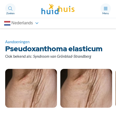
Zoeken
Menu
Nederlands
Aandoeningen
Thema’s
Aandoeningen
Pseudoxanthoma elasticum
Artikelen
Ook bekend als:
Syndroom van Grönblad-Strandberg
Ongerust?
Over Huidhuis
Contact
Doneren