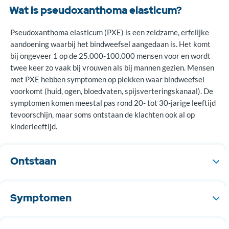
Wat is pseudoxanthoma elasticum?
Pseudoxanthoma elasticum (PXE) is een zeldzame, erfelijke
aandoening waarbij het bindweefsel aangedaan is. Het komt
bij ongeveer 1 op de 25.000-100.000 mensen voor en wordt
twee keer zo vaak bij vrouwen als bij mannen gezien. Mensen
met PXE hebben symptomen op plekken waar bindweefsel
voorkomt (huid, ogen, bloedvaten, spijsverteringskanaal). De
symptomen komen meestal pas rond 20- tot 30-jarige leeftijd
tevoorschijn, maar soms ontstaan de klachten ook al op
kinderleeftijd.
Ontstaan
Pseudoxanthoma elasticum ontstaat door een foutje in het
erfelijk materiaal (ABCC6 gen op chromosoom 16). Hierdoor
Symptomen
hoopt calcium zich op in de elastinevezels van het bindweefsel.
Deze zorgen normaal voor de elasticiteit van het weefsel.
Huidafwijkingen zijn meestal het eerste symptoom van de