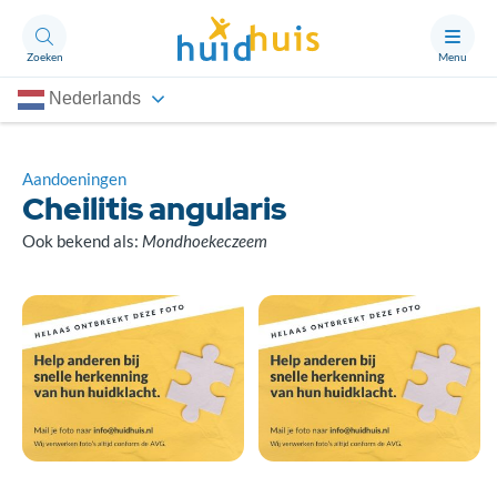
Zoeken
Menu
Nederlands
Aandoeningen
Thema’s
Aandoeningen
Cheilitis angularis
Artikelen
Ook bekend als:
Mondhoekeczeem
Ongerust?
Over Huidhuis
Contact
Doneren