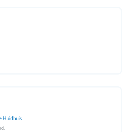
e Huidhuis
nd.