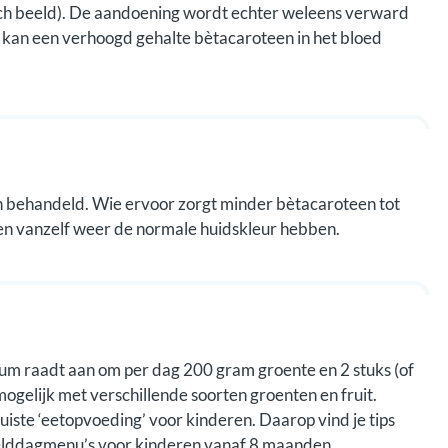
sch beeld). De aandoening wordt echter weleens verward
 kan een verhoogd gehalte bètacaroteen in het bloed
n behandeld. Wie ervoor zorgt minder bètacaroteen tot
en vanzelf weer de normale huidskleur hebben.
rum raadt aan om per dag 200 gram groente en 2 stuks (of
mogelijk met verschillende soorten groenten en fruit.
juiste ‘eetopvoeding’ voor kinderen. Daarop vind je tips
eelddagmenu’s voor kinderen vanaf 8 maanden.