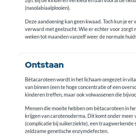
zijn. Bij de kinderen verkleuren dan vooral de ne
(nasolabiaalplooien).
Deze aandoening kan geen kwaad. Toch kun je er
verward met geelzucht. Wie er echter voor zorgt m
weken tot maanden vanzelf weer de normale huid
Ontstaan
Bètacaroteen wordt in het lichaam omgezet in vitamin
van binnen (een te hoge concentratie of een oversc
kinderen treffen, maar ook volwassenen die bijvoo
Mensen die moeite hebben om bètacaroteen in het 
krijgen van carotenoderma. Dit komt onder meer v
(complicatie bij suikerziekte), een traagwerkende 
zeldzame genetische enzymdefecten.