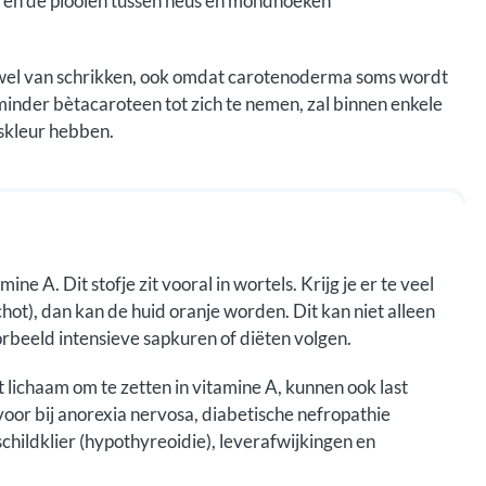
us en de plooien tussen neus en mondhoeken
 wel van schrikken, ook omdat carotenoderma soms wordt
inder bètacaroteen tot zich te nemen, zal binnen enkele
skleur hebben.
e A. Dit stofje zit vooral in wortels. Krijg je er te veel
hot), dan kan de huid oranje worden. Dit kan niet alleen
rbeeld intensieve sapkuren of diëten volgen.
lichaam om te zetten in vitamine A, kunnen ook last
oor bij anorexia nervosa, diabetische nefropathie
schildklier (hypothyreoidie), leverafwijkingen en