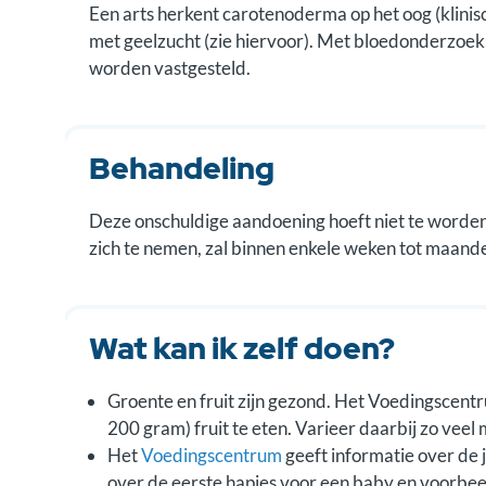
Een arts herkent carotenoderma op het oog (klini
met geelzucht (zie hiervoor). Met bloedonderzoek
worden vastgesteld.
Behandeling
Deze onschuldige aandoening hoeft niet te worde
zich te nemen, zal binnen enkele weken tot maand
Wat kan ik zelf doen?
Groente en fruit zijn gezond. Het Voedingscent
200 gram) fruit te eten. Varieer daarbij zo veel 
Het
Voedingscentrum
geeft informatie over de 
over de eerste hapjes voor een baby en voorb