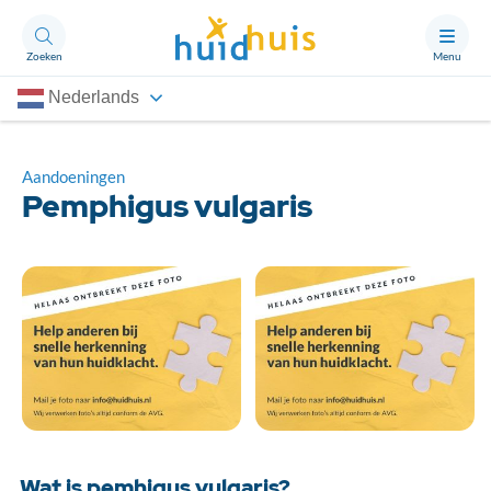
Zoeken
Menu
Nederlands
Aandoeningen
Thema’s
Aandoeningen
Pemphigus vulgaris
Artikelen
Ongerust?
Over Huidhuis
Contact
Doneren
Wat is pemhigus vulgaris?