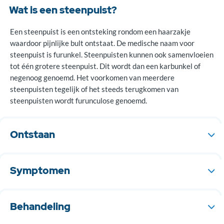
Wat is een steenpuist?
Een steenpuist is een ontsteking rondom een haarzakje
waardoor pijnlijke bult ontstaat. De medische naam voor
steenpuist is furunkel. Steenpuisten kunnen ook samenvloeien
tot één grotere steenpuist. Dit wordt dan een karbunkel of
negenoog genoemd. Het voorkomen van meerdere
steenpuisten tegelijk of het steeds terugkomen van
steenpuisten wordt furunculose genoemd.
Ontstaan
Een steenpuist is een ontsteking rondom een haarzakje die
wordt veroorzaakt door een bacterie (meestal S. Aureus).
Symptomen
Vaak ontstaat er eerst een rode pijnlijke bult. Deze bult wordt
harder en er ontstaat een gele puskop. Later komt er in het
Behandeling
midden vaak een zwart korstje op. Steenpuisten worden