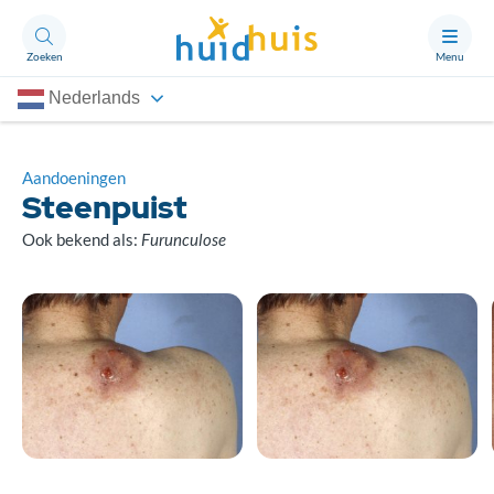
Zoeken
Menu
Nederlands
Aandoeningen
Thema’s
Aandoeningen
Steenpuist
Artikelen
Ook bekend als:
Furunculose
Ongerust?
Over Huidhuis
Contact
Doneren