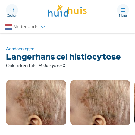
Zoeken
Menu
Nederlands
Aandoeningen
Thema’s
Aandoeningen
Langerhans cel histiocytose
Artikelen
Ook bekend als:
Histiocytose X
Ongerust?
Over Huidhuis
Contact
Doneren