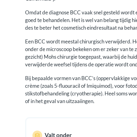
Omdat de diagnose BCC vaak snel gesteld wordt en
goed te behandelen. Het is wel van belang tijdig 
des te beter het cosmetisch eindresultaat na beh
Een BCC wordt meestal chirurgisch verwijderd. He
onder de microscoop bekeken om er zeker van te zi
gezicht) Mohs chirurgie toegepast, waarbij de hu
verwijderde weefsel tijdens de operatie wordt on
Bij bepaalde vormen van BCC’s (oppervlakkige v
crème (zoals 5-fluouracil of Imiquimod), voor foto
stikstofbehandeling (cryotherapie). Heel soms wor
of in het geval van uitzaaiingen.
Valt onder