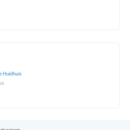
e Huidhuis
nd.
celcarcinoom