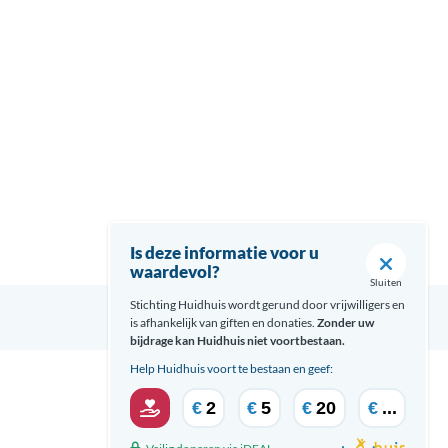
Is deze informatie voor u
waardevol?
Sluiten
Stichting Huidhuis wordt gerund door vrijwilligers en
is afhankelijk van giften en donaties.
Zonder uw
bijdrage kan Huidhuis niet voortbestaan.
Help Huidhuis voort te bestaan en geef:
€
2
€
5
€
20
€
...
Over Huidhuis
Disclaimer
Contact