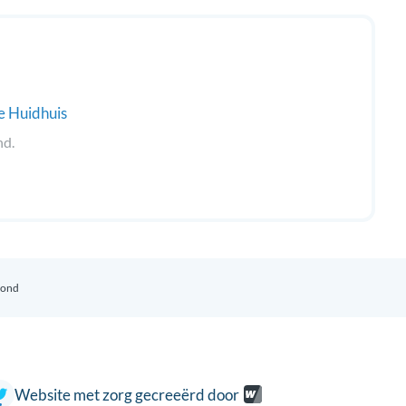
e Huidhuis
nd.
hond
Website met zorg gecreeërd door