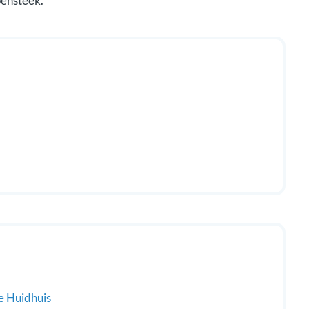
pensteek.
e Huidhuis