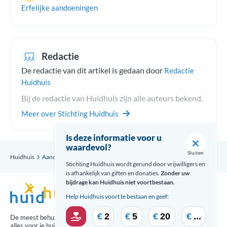
Erfelijke aandoeningen
Redactie
De redactie van dit artikel is gedaan door
Redactie
Huidhuis
Bij de redactie van Huidhuis zijn alle auteurs bekend.
Meer over Stichting Huidhuis
Is deze informatie voor u
waardevol?
Sluiten
Huidhuis
Aandoening
Proteus syndroom
Stichting Huidhuis wordt gerund door vrijwilligers en
is afhankelijk van giften en donaties.
Zonder uw
bijdrage kan Huidhuis niet voortbestaan.
Help Huidhuis voort te bestaan en geef:
€
2
€
5
€
20
€
...
De meest behulpzame updates over
alles voor je huid ontvang je via: