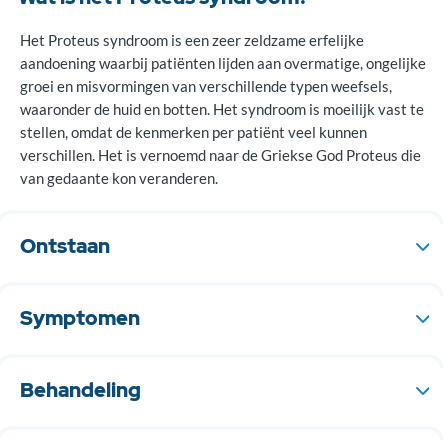
Het Proteus syndroom is een zeer zeldzame erfelijke
aandoening waarbij patiënten lijden aan overmatige, ongelijke
groei en misvormingen van verschillende typen weefsels,
waaronder de huid en botten. Het syndroom is moeilijk vast te
stellen, omdat de kenmerken per patiënt veel kunnen
verschillen. Het is vernoemd naar de Griekse God Proteus die
van gedaante kon veranderen.
Ontstaan
Hoewel de exacte oorzaak van de aandoening nog niet bekend
is, neemt men aan dat er bij patiënten met dit syndroom een
Symptomen
foutje in het erfelijk materiaal zit (de genen). Dit foutje kan al
in veel generaties in het erfelijk materiaal zitten zonder dat
Kinderen worden meestal geboren zonder afwijkingen, maar
het zich uit. Pas wanneer er bij iemand een extra verandering
met de leeftijd verschijnen de symptomen. De overmatige of
Behandeling
(mutatie) optreedt, kunnen de symptomen en dus het
ongelijke groei kan onder andere voorkomen in de huid, in het
syndroom naar voren komen.
onderhuidsweefsel en vet, in de botten, hersenen, het
Het Proteus syndroom is niet te genezen. Wel is het belangrijk