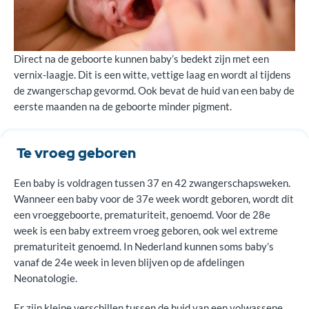
Vochtverlies en absorptie
Voor de professional: huid van een baby
Direct na de geboorte kunnen baby’s bedekt zijn met een
Zuurgraad van de huid
vernix-laagje. Dit is een witte, vettige laag en wordt al tijdens
de zwangerschap gevormd. Ook bevat de huid van een baby de
Verwijzingen
eerste maanden na de geboorte minder pigment.
Te vroeg geboren
Een baby is voldragen tussen 37 en 42 zwangerschapsweken.
Wanneer een baby voor de 37e week wordt geboren, wordt dit
een vroeggeboorte, prematuriteit, genoemd. Voor de 28e
week is een baby extreem vroeg geboren, ook wel extreme
prematuriteit genoemd. In Nederland kunnen soms baby’s
vanaf de 24e week in leven blijven op de afdelingen
Neonatologie.
Er zijn kleine verschillen tussen de huid van een volwassene