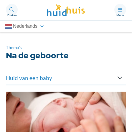
Zoeken
Menu
Nederlands
Aandoeningen
Thema’s
Thema’s
Na de geboorte
Artikelen
Ongerust?
Huid van een baby
Huidverzorging
Over Huidhuis
Contact
Lichaamstemperatuur
Doneren
Na de geboorte