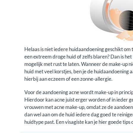
Helaas is niet iedere huidaandoening geschikt o
een extreem droge huid of zelfs blaren? Dan is het
mogelijk met rust te laten. Wanneer de make-up nie
huid met veel korstjes, ben je de huidaandoening 
hierbij aan eczeem of een zonne-allergie.
Voor de aandoening acne wordt make-up in princip
Hierdoor kan acne juist erger worden of in ieder g
vrouwen met acne make-up, omdat ze de aandoening
dan wel aan om de huid iedere dag goed te reinige
huidtype past. Een visagiste kan je hier goede tips