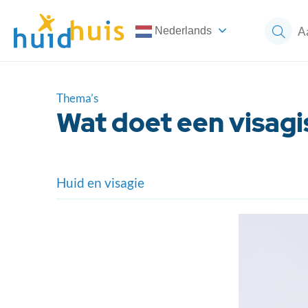
Nederlands
Thema’s
Wat doet een visagi
Huid en visagie
Make-up tips
Wat doet een visagiste
Huidprobleem camoufleren