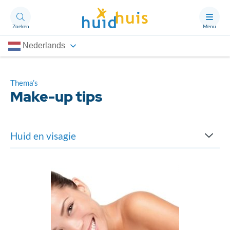
Zoeken
Menu
Nederlands
Aandoeningen
Thema’s
Thema’s
Make-up tips
Artikelen
Ongerust?
Huid en visagie
Make-up tips
Over Huidhuis
Contact
Wat doet een visagiste
Doneren
Huidprobleem camoufleren