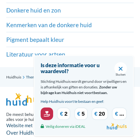
Donkere huid en zon
Kenmerken van de donkere huid
Pigment bepaalt kleur
Literatuur voor artsen
Is deze informatie voor u
waardevol?
Sluiten
Huidhuis
Thema’s
Huid van kleur
Pigment bepaalt kleur
Stichting Huidhuis wordt gerund door vrijwilligers en
is afhankelijk van giften en donaties.
Zonder uw
bijdrage kan Huidhuis niet voortbestaan.
Help Huidhuis voort te bestaan en geef:
€
2
€
5
€
20
€
...
De meest behulpzame updates over
alles voor je huid ontvang je via:
Website met zorg gecreeërd door
Veilig doneren via iDEAL
Over Huidhuis
Disclaimer
Contact