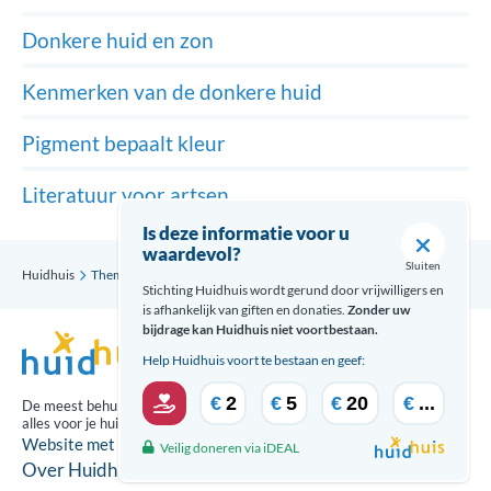
Donkere huid en zon
Kenmerken van de donkere huid
Pigment bepaalt kleur
Literatuur voor artsen
Is deze informatie voor u
waardevol?
Sluiten
Huidhuis
Thema’s
Huid van kleur
Donkere huid en zon
Stichting Huidhuis wordt gerund door vrijwilligers en
is afhankelijk van giften en donaties.
Zonder uw
bijdrage kan Huidhuis niet voortbestaan.
Help Huidhuis voort te bestaan en geef:
€
2
€
5
€
20
€
...
De meest behulpzame updates over
alles voor je huid ontvang je via:
Website met zorg gecreeërd door
Veilig doneren via iDEAL
Over Huidhuis
Disclaimer
Contact