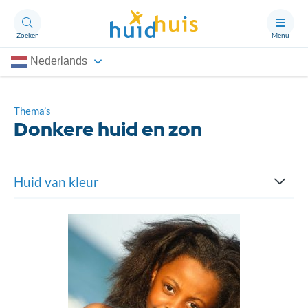
Zoeken
Menu
Nederlands
Aandoeningen
Thema’s
Thema’s
Donkere huid en zon
Artikelen
Ongerust?
Huid van kleur
Cultuur en huid
Over Huidhuis
Contact
Donkere huid en zon
Doneren
Kenmerken van de donkere huid