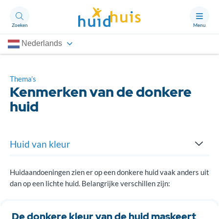
Zoeken
Menu
Nederlands
Aandoeningen
Thema’s
Thema’s
Kenmerken van de donkere
Artikelen
huid
Ongerust?
Huid van kleur
Over Huidhuis
Cultuur en huid
Contact
Huidaandoeningen zien er op een donkere huid vaak anders uit
dan op een lichte huid. Belangrijke verschillen zijn:
Doneren
Donkere huid en zon
Kenmerken van de donkere huid
De donkere kleur van de huid maskeert