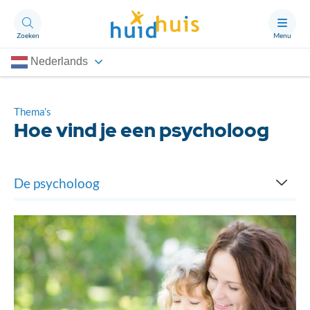
Zoeken
Menu
Nederlands
Aandoeningen
Thema’s
Thema’s
Hoe vind je een psycholoog
Artikelen
Ongerust?
De psycholoog
Hoe vind je een psycholoog
Over Huidhuis
Contact
Wanneer een psycholoog
Doneren
Wat doet een psycholoog