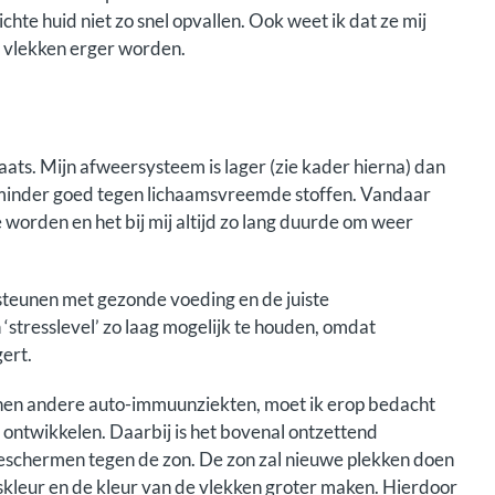
chte huid niet zo snel opvallen. Ook weet ik dat ze mij
e vlekken erger worden.
plaats. Mijn afweersysteem is lager (zie kader hierna) dan
j minder goed tegen lichaamsvreemde stoffen. Vandaar
e worden en het bij mij altijd zo lang duurde om weer
steunen met gezonde voeding en de juiste
stresslevel’ zo laag mogelijk te houden, omdat
ert.
innen andere auto-immuunziekten, moet ik erop bedacht
e ontwikkelen. Daarbij is het bovenal ontzettend
 beschermen tegen de zon. De zon zal nieuwe plekken doen
dskleur en de kleur van de vlekken groter maken. Hierdoor