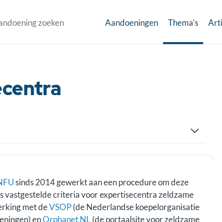
Aandoeningen
Thema’s
Art
ecentra
NFU
sinds 2014 gewerkt aan een procedure om deze
es vastgestelde criteria voor expertisecentra zeldzame
erking met de
VSOP
(de Nederlandse koepelorganisatie
oeningen) en
Orphanet NL
(de portaalsite voor zeldzame