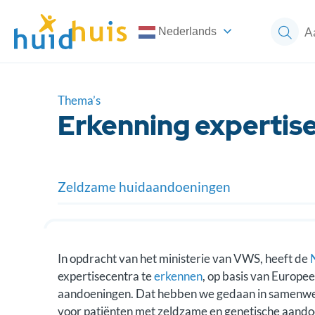
Nederlands
Thema’s
Erkenning expertis
Zeldzame huidaandoeningen
Erkenning expertisecentra
Juiste Expertise Centrum zoeken?
In opdracht van het ministerie van VWS, heeft de
expertisecentra te
erkennen
, op basis van Europe
Europese netwerken
aandoeningen. Dat hebben we gedaan in samenw
voor patiënten met zeldzame en genetische aand