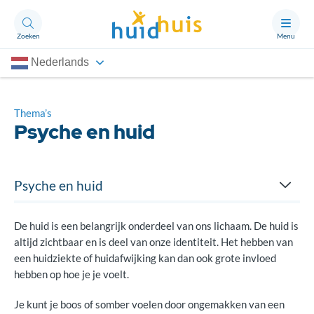
Zoeken
Menu
Nederlands
Aandoeningen
Thema’s
Thema’s
Psyche en huid
Artikelen
Ongerust?
Psyche en huid
Gevolgen huidaandoening
Over Huidhuis
De huid is een belangrijk onderdeel van ons lichaam. De huid is
altijd zichtbaar en is deel van onze identiteit. Het hebben van
Contact
Psycholoog: iets voor jou
een huidziekte of huidafwijking kan dan ook grote invloed
Doneren
hebben op hoe je je voelt.
Literatuur voor de arts
Je kunt je boos of somber voelen door ongemakken van een