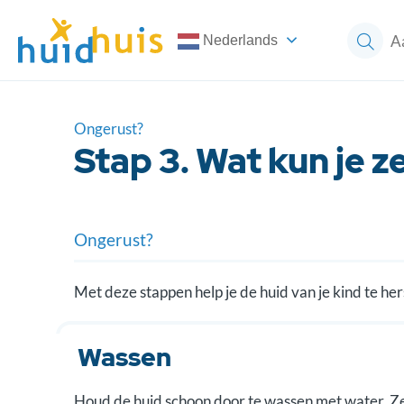
Nederlands
Ongerust?
Stap 3. Wat kun je z
Ongerust?
Stap 1: Wat zie je?
Met deze stappen help je de huid van je kind te he
Stap 2: Is het ernstig?
Wassen
Stap 3. Wat kun je zelf doen?
Houd de huid schoon door te wassen met water. Zeep