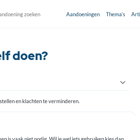
Aandoeningen
Thema’s
Art
elf doen?
rstellen en klachten te verminderen.
 is vaak niet nodig. Wil je wel iets gebruiken kies dan