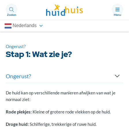
Zoeken
Menu
Nederlands
Aandoeningen
Thema’s
Ongerust?
Stap 1: Wat zie je?
Artikelen
Ongerust?
Ongerust?
Stap 1: Wat zie je?
Over Huidhuis
De huid kan op verschillende manieren afwijken van wat je
normaal ziet:
Contact
Stap 2: Is het ernstig?
Doneren
Rode plekjes:
Kleine of grotere rode vlekken op de huid.
Stap 3. Wat kun je zelf doen?
Droge huid:
Schilferige, trekkerige of ruwe huid.